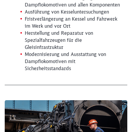
Dampflokomotiven und allen Komponenten
Ausführung von Kesseluntersuchungen
Fristverlängerung an Kessel und Fahrwerk
im Werk und vor Ort
Herstellung und Reparatur von
Spezialfahrzeugen für die
Gleisinfrastruktur
Modernisierung und Ausstattung von
Schließen
Möchten Sie zu
weitergeleitet
Dampflokomotiven mit
werden?
Sicherheitsstandards
Abbrechen
Weiter
Klicken, um den folgenden Slider zu überspringen