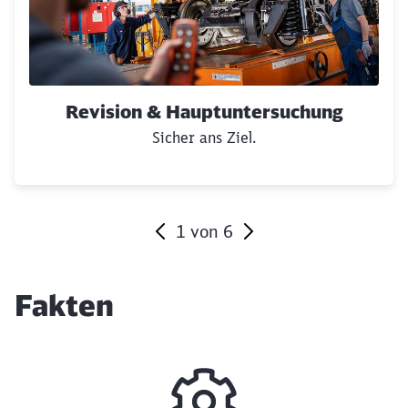
Revision & Hauptuntersuchung
Sicher ans Ziel.
1
von
6
Ende des Sliders
Fakten