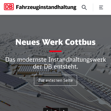
DB Fahrzeuginstandhaltun
Klicken, um den folgenden Slider zu überspringen
Neues Werk Cottbus
Das modernste Instandhaltungswerk
der DB entsteht.
Zur externen Seite