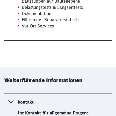
Baugruppen auf Bauteilebene
Möchten Sie zu
weitergeleitet
Belastungstests & Langzeittests
werden?
Dokumentation
Führen der Reparaturstatistik
Abbrechen
Weiter
Vor-Ort-Services
Ende des Expander-Inhaltes
Weiterführende Informationen
Kontakt
Ihr Kontakt für allgemeine Fragen: