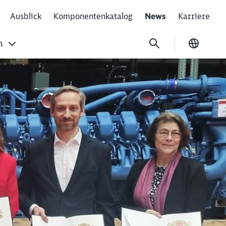
Ausblick
Komponentenkatalog
News
Karriere
n
Ausgew
reibstoff der Zukun