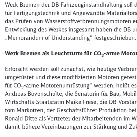
Werk Bremen der DB Fahrzeuginstandhaltung soll d
für Fertigungstechnik und Angewandte Materialfor
das Prüfen von Wasserstoffverbrennungsmotoren en
Entwicklung des Werkes insgesamt haben die DB un
„Memorandum of Understanding“ festgeschrieben.
Werk Bremen als Leuchtturm für CO
-arme Moto
2
Erforscht werden soll zunächst, wie heutige Verbr
umgerüstet und diese modifizierten Motoren getes
für CO
-arme Motorenumrüstung“ werden, heißt es 
2
Andreas Bovenschulte, die Senatorin für Bau, Mobi
Wirtschafts-Staatsrätin Maike Frese, die DB-Vorstän
tom Markotten, der Geschäftsführer Produktion be
Ronald Ditte als Vertreter der Mitarbeitenden im 
damit frühere Vereinbarungen zur Stärkung und Zu